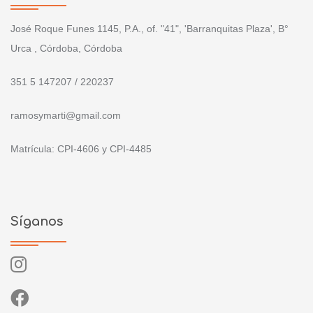
José Roque Funes 1145, P.A., of. "41", 'Barranquitas Plaza', B°
Urca , Córdoba, Córdoba
351 5 147207 / 220237
ramosymarti@gmail.com
Matrícula: CPI-4606 y CPI-4485
Síganos