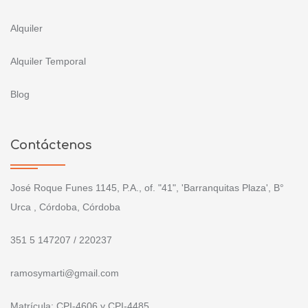
Alquiler
Alquiler Temporal
Blog
Contáctenos
José Roque Funes 1145, P.A., of. "41", 'Barranquitas Plaza', B°
Urca , Córdoba, Córdoba
351 5 147207 / 220237
ramosymarti@gmail.com
Matrícula: CPI-4606 y CPI-4485